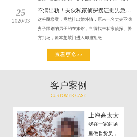
悔，反告人妻的绿帽夫，认为绿帽夫趁他
25
不满出轨！夫伙私家侦探搜证据男急跳楼逃
这桩跳楼案，竟然扯出婚外情，原来一名丈夫不满
2020/03
妻子跟别的男子约在旅馆，气得找来私家侦探、警
方到场，原本想敲门进入却遭拒绝，
查看更多>>
客户案例
CUSTOMER CASE
先生
上海高太太
上找
我在一家商场
司
里做售货员，