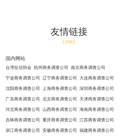
对象
诉我说安防国
婆自
际商务调查公
银行
司世间台湾公
友情链接
并且
司感觉还算靠
店一
谱可以试试，
LINKS
房的
我交了百分之
国内网站
，安
五十的定金
台湾征信协会
杭州商务调查公司
南京商务调查公司
调查
后，焦急的等
合我
待了一周时间
宁波商务调查公司
辽宁商务调查公司
大连商务调查公司
捉
后，安防公司
沈阳商务调查公司
上海商务调查公司
深圳商务调查公司
的离
的工作人员就
广东商务调查公司
北京商务调查公司
天津商务调查公司
到了
帮我调查清楚
河北商务调查公司
山西商务调查公司
海南商务调查公司
谢安
了，查到了老
吉林商务调查公司
重庆商务调查公司
江苏商务调查公司
让我
公与一个年轻
浙江商务调查公司
安徽商务调查公司
福建商务调查公司
了新
的女人上酒店