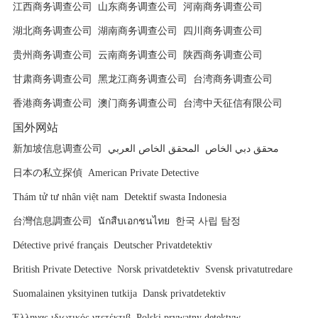
江西商务调查公司
山东商务调查公司
河南商务调查公司
开房的视频，
湖北商务调查公司
湖南商务调查公司
四川商务调查公司
虽然是最不想
贵州商务调查公司
云南商务调查公司
陕西商务调查公司
看到的结果，
甘肃商务调查公司
黑龙江商务调查公司
台湾商务调查公司
但我还是十分
香港商务调查公司
澳门商务调查公司
台湾中天征信有限公司
感谢安防公
司，最少它们
国外网站
让我看清了事
新加坡信息调查公司
المحقق الخاص العربي
محقق دبي الخاص
实，谢谢！
日本の私立探偵
American Private Detective
Thám tử tư nhân việt nam
Detektif swasta Indonesia
台灣信息調查公司
นักสืบเอกชนไทย
한국 사립 탐정
Détective privé français
Deutscher Privatdetektiv
British Private Detective
Norsk privatdetektiv
Svensk privatutredare
Suomalainen yksityinen tutkija
Dansk privatdetektiv
Έλληνας ιδιωτικός ντετέκτιβ
Polski prywatny detektyw