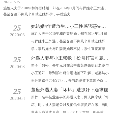
2020-03-25
施姓人夫于2010年和许妻结婚，却在2014年1月间与罗姓小三外遇，
甚至交往不到几个月就让她怀孕，事后施夫...
25
她結婚4年遭放生…小三性感誘惑先懷孕與夫「同居一直爽」 正宮氣
施姓人夫于2010年和许妻结婚，却在2014年1月间
2020/03
与罗姓小三外遇，甚至交往不到几个月就让她怀
孕，事后施夫与许妻离婚谈不拢，索性直接离家与
小三在外同居至今，许妻不满丈夫持续与小三外
25
外遇人妻与小王赖帐！松哥打官司赢得百万
遇，向2人求偿200万元；北院日前判
男子「阿松」去年元月在台中市某摩铁抓到老婆与
2020/03
小王通奸，带到派出所借场地签下和解，老婆与小
王分期赔偿共4百万元，并与老婆签下离婚协议
书，事后仅付了20万就反悔了
25
董座外遇人妻「坏坏」遭抓奸下跪求饶
新竹一名科技业董事长外遇人妻，两人到摩铁「坏
2020/03
坏」时，被人妻老公以及征信业者抓奸在床。当时
董座下跪请求原谅，签下250万元本票，但事后反