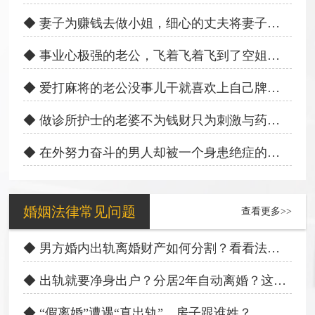
◆ 妻子为赚钱去做小姐，细心的丈夫将妻子拉回上岸
◆ 事业心极强的老公，飞着飞着飞到了空姐的床上
◆ 爱打麻将的老公没事儿干就喜欢上自己牌友的床
◆ 做诊所护士的老婆不为钱财只为刺激与药房老板偷情上床
◆ 在外努力奋斗的男人却被一个身患绝症的病人戴了绿帽子
婚姻法律常见问题
查看更多>>
◆ 男方婚内出轨离婚财产如何分割？看看法律如何规定
◆ 出轨就要净身出户？分居2年自动离婚？这些法律谣言别信！
◆ “假离婚”遭遇“真出轨”，房子跟谁姓？