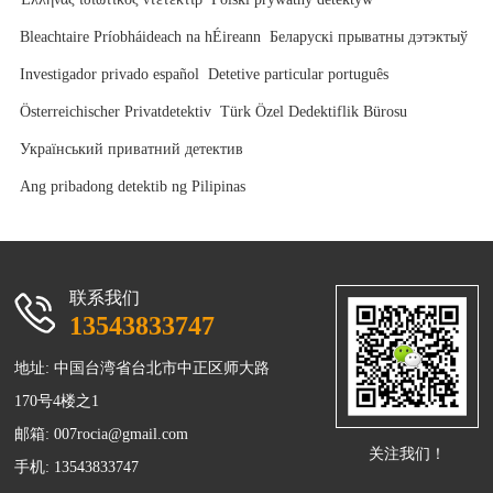
Bleachtaire Príobháideach na hÉireann
Беларускі прыватны дэтэктыў
Investigador privado español
Detetive particular português
Österreichischer Privatdetektiv
Türk Özel Dedektiflik Bürosu
Український приватний детектив
Ang pribadong detektib ng Pilipinas
联系我们
13543833747
地址: 中国台湾省台北市中正区师大路
170号4楼之1
邮箱:
007rocia@gmail.com
关注我们！
手机: 13543833747