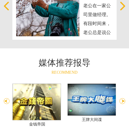
只是
老公在一家公
的调
司里做经理。
婆的
有段时间来，
，在
老公总是说公
安防
司在加班，晚
司感
上可能回来的
的靠
晚点儿，可是
媒体推荐报导
们签
慢慢地，老公
RECOMMEND
合同
有时候开始不
的订
回家了，我心
周就
里有点儿怀疑
要的
老公是不是在
了，
加班。经过同
段
王牌大间谍
的老
事的推荐，告
金钱帝国