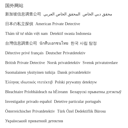
国外网站
新加坡信息调查公司
المحقق الخاص العربي
محقق دبي الخاص
日本の私立探偵
American Private Detective
Thám tử tư nhân việt nam
Detektif swasta Indonesia
台灣信息調查公司
นักสืบเอกชนไทย
한국 사립 탐정
Détective privé français
Deutscher Privatdetektiv
British Private Detective
Norsk privatdetektiv
Svensk privatutredare
Suomalainen yksityinen tutkija
Dansk privatdetektiv
Έλληνας ιδιωτικός ντετέκτιβ
Polski prywatny detektyw
Bleachtaire Príobháideach na hÉireann
Беларускі прыватны дэтэктыў
Investigador privado español
Detetive particular português
Österreichischer Privatdetektiv
Türk Özel Dedektiflik Bürosu
Український приватний детектив