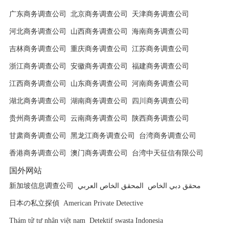
广东商务调查公司
北京商务调查公司
天津商务调查公司
河北商务调查公司
山西商务调查公司
海南商务调查公司
吉林商务调查公司
重庆商务调查公司
江苏商务调查公司
浙江商务调查公司
安徽商务调查公司
福建商务调查公司
江西商务调查公司
山东商务调查公司
河南商务调查公司
湖北商务调查公司
湖南商务调查公司
四川商务调查公司
贵州商务调查公司
云南商务调查公司
陕西商务调查公司
甘肃商务调查公司
黑龙江商务调查公司
台湾商务调查公司
香港商务调查公司
澳门商务调查公司
台湾中天征信有限公司
国外网站
新加坡信息调查公司
المحقق الخاص العربي
محقق دبي الخاص
日本の私立探偵
American Private Detective
Thám tử tư nhân việt nam
Detektif swasta Indonesia