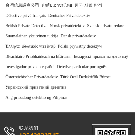
台灣信息調查公司
นักสืบเอกชนไทย
한국 사립 탐정
Détective privé français
Deutscher Privatdetektiv
British Private Detective
Norsk privatdetektiv
Svensk privatutredare
Suomalainen yksityinen tutkija
Dansk privatdetektiv
Έλληνας ιδιωτικός ντετέκτιβ
Polski prywatny detektyw
Bleachtaire Príobháideach na hÉireann
Беларускі прыватны дэтэктыў
Investigador privado español
Detetive particular português
Österreichischer Privatdetektiv
Türk Özel Dedektiflik Bürosu
Український приватний детектив
Ang pribadong detektib ng Pilipinas
联系我们