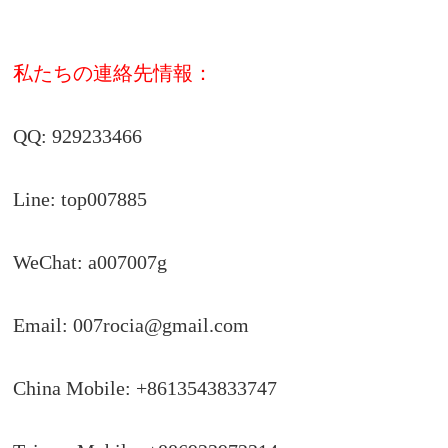
私たちの連絡先情報：
QQ: 929233466
Line: top007885
WeChat: a007007g
Email:
007rocia@gmail.com
China Mobile: +8613543833747