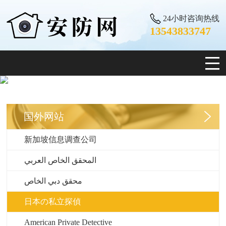
24小时咨询热线
13543833747
国外网站
新加坡信息调查公司
المحقق الخاص العربي
محقق دبي الخاص
日本の私立探偵
American Private Detective