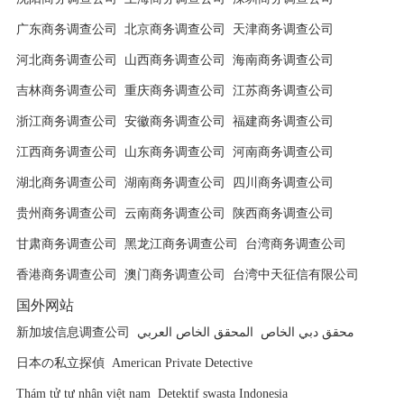
广东商务调查公司
北京商务调查公司
天津商务调查公司
河北商务调查公司
山西商务调查公司
海南商务调查公司
吉林商务调查公司
重庆商务调查公司
江苏商务调查公司
浙江商务调查公司
安徽商务调查公司
福建商务调查公司
江西商务调查公司
山东商务调查公司
河南商务调查公司
湖北商务调查公司
湖南商务调查公司
四川商务调查公司
贵州商务调查公司
云南商务调查公司
陕西商务调查公司
甘肃商务调查公司
黑龙江商务调查公司
台湾商务调查公司
香港商务调查公司
澳门商务调查公司
台湾中天征信有限公司
国外网站
新加坡信息调查公司
المحقق الخاص العربي
محقق دبي الخاص
日本の私立探偵
American Private Detective
Thám tử tư nhân việt nam
Detektif swasta Indonesia