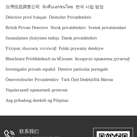
台灣信息調查公司
นักสืบเอกชนไทย
한국 사립 탐정
Détective privé français
Deutscher Privatdetektiv
British Private Detective
Norsk privatdetektiv
Svensk privatutredare
Suomalainen yksityinen tutkija
Dansk privatdetektiv
Έλληνας ιδιωτικός ντετέκτιβ
Polski prywatny detektyw
Bleachtaire Príobháideach na hÉireann
Беларускі прыватны дэтэктыў
Investigador privado español
Detetive particular português
Österreichischer Privatdetektiv
Türk Özel Dedektiflik Bürosu
Український приватний детектив
Ang pribadong detektib ng Pilipinas
联系我们