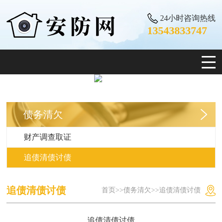
24小时咨询热线
13543833747
债务清欠
财产调查取证
追债清债讨债
追债清债讨债
首页
>>
债务清欠
>>
追债清债讨债
追债清债讨债