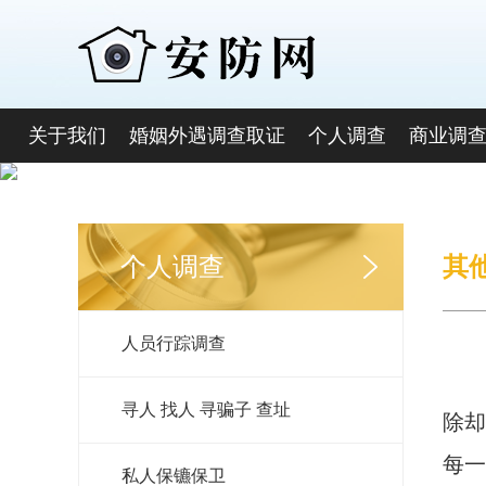
关于我们
婚姻外遇调查取证
个人调查
商业调
个人调查
其
人员行踪调查
寻人 找人 寻骗子 查址
除却
每一
私人保镳保卫