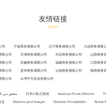
友情链接
LINKS
公司
宁波商务调查公司
辽宁商务调查公司
大连商务调查
调查公司
天津商务调查公司
河北商务调查公司
山西商务
调查公司
安徽商务调查公司
福建商务调查公司
江西商务
调查公司
贵州商务调查公司
云南商务调查公司
陕西商务
调查公司
台湾中天征信有限公司
محقق دبي ا
日本の私立探偵
American Private Detective
Th
탐정
Détective privé français
Deutscher Privatdetektiv
British 