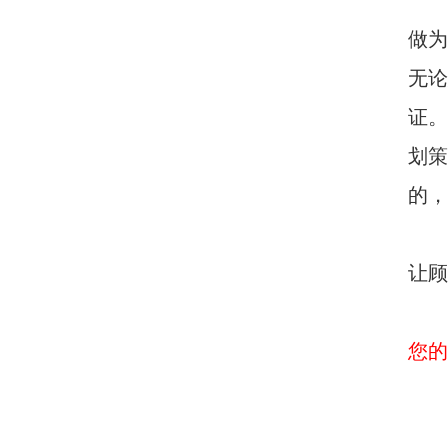
做为
无论
证。
划策
的，
让顾
您的