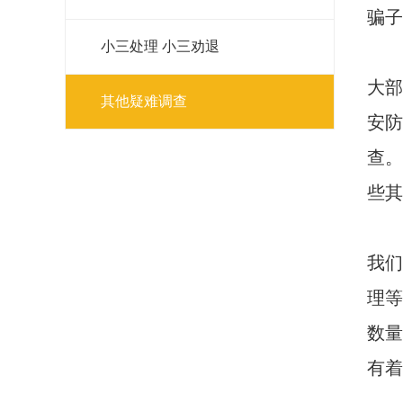
骗子
小三处理 小三劝退
大部
其他疑难调查
安防
查。
些其
我们
理等
数量
有着