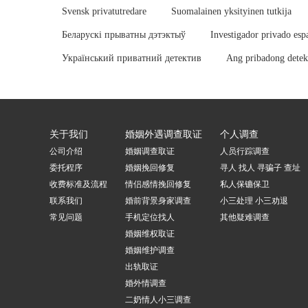
Svensk privatutredare
Suomalainen yksityinen tutkija
Беларускі прыватны дэтэктыў
Investigador privado esp
Український приватний детектив
Ang pribadong detekt
关于我们
婚姻外遇调查取证
个人调查
公司介绍
婚姻调查取证
人员行踪调查
委托程序
婚姻挽回修复
寻人 找人 寻骗子 查址
收费标准及流程
情侣感情挽回修复
私人保镳保卫
联系我们
婚前背景身家调查
小三处理 小三劝退
常见问题
手机定位找人
其他疑难调查
婚姻维权取证
婚姻维护调查
出轨取证
婚外情调查
二奶情人小三调查