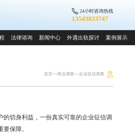
24小时咨询热线
13543833747
程
法律谘询
新闻中心
外遇出轨探讨
案例展示
首页
>>
商业调查
>>
企业征信调查
户的切身利益，一份真实可靠的企业征信调
重要保障。