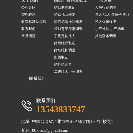
关于我们
婚姻外遇调查取证
个人调查
公司介绍
婚姻调查取证
人员行踪调查
委托程序
婚姻挽回修复
寻人 找人 寻骗子 查址
收费标准及流程
情侣感情挽回修复
私人保镳保卫
联系我们
婚前背景身家调查
小三处理 小三劝退
常见问题
手机定位找人
其他疑难调查
婚姻维权取证
婚姻维护调查
出轨取证
婚外情调查
二奶情人小三调查
联系我们
联系我们
13543833747
地址: 中国台湾省台北市中正区师大路170号4楼之1
邮箱:
007rocia@gmail.com