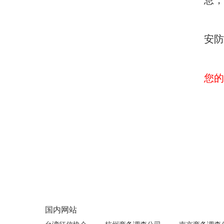
息，
安防
您的
国内网站