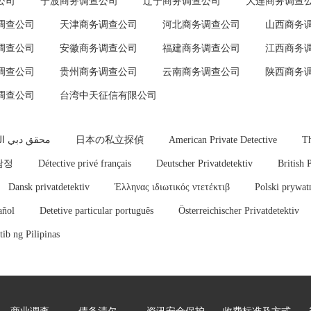
公司
宁波商务调查公司
辽宁商务调查公司
大连商务调查
调查公司
天津商务调查公司
河北商务调查公司
山西商务
调查公司
安徽商务调查公司
福建商务调查公司
江西商务
调查公司
贵州商务调查公司
云南商务调查公司
陕西商务
调查公司
台湾中天征信有限公司
محقق دبي ا
日本の私立探偵
American Private Detective
Th
탐정
Détective privé français
Deutscher Privatdetektiv
British 
Dansk privatdetektiv
Έλληνας ιδιωτικός ντετέκτιβ
Polski prywat
añol
Detetive particular português
Österreichischer Privatdetektiv
ib ng Pilipinas