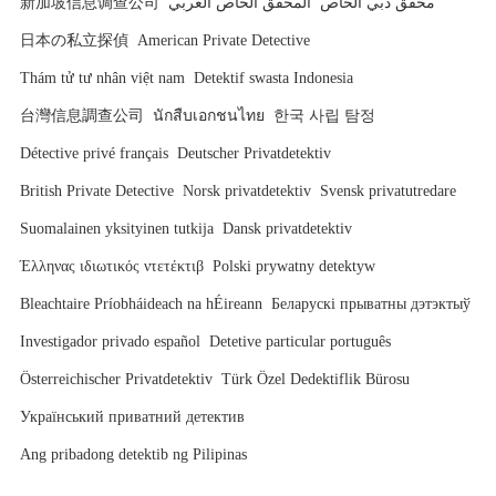
新加坡信息调查公司
المحقق الخاص العربي
محقق دبي الخاص
日本の私立探偵
American Private Detective
Thám tử tư nhân việt nam
Detektif swasta Indonesia
台灣信息調查公司
นักสืบเอกชนไทย
한국 사립 탐정
Détective privé français
Deutscher Privatdetektiv
British Private Detective
Norsk privatdetektiv
Svensk privatutredare
Suomalainen yksityinen tutkija
Dansk privatdetektiv
Έλληνας ιδιωτικός ντετέκτιβ
Polski prywatny detektyw
Bleachtaire Príobháideach na hÉireann
Беларускі прыватны дэтэктыў
Investigador privado español
Detetive particular português
Österreichischer Privatdetektiv
Türk Özel Dedektiflik Bürosu
Український приватний детектив
Ang pribadong detektib ng Pilipinas