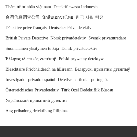
Thám tử tư nhân việt nam
Detektif swasta Indonesia
台灣信息調查公司
นักสืบเอกชนไทย
한국 사립 탐정
Détective privé français
Deutscher Privatdetektiv
British Private Detective
Norsk privatdetektiv
Svensk privatutredare
Suomalainen yksityinen tutkija
Dansk privatdetektiv
Έλληνας ιδιωτικός ντετέκτιβ
Polski prywatny detektyw
Bleachtaire Príobháideach na hÉireann
Беларускі прыватны дэтэктыў
Investigador privado español
Detetive particular português
Österreichischer Privatdetektiv
Türk Özel Dedektiflik Bürosu
Український приватний детектив
Ang pribadong detektib ng Pilipinas