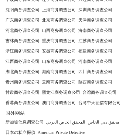
沈阳商务调查公司
上海商务调查公司
深圳商务调查公司
广东商务调查公司
北京商务调查公司
天津商务调查公司
河北商务调查公司
山西商务调查公司
海南商务调查公司
吉林商务调查公司
重庆商务调查公司
江苏商务调查公司
浙江商务调查公司
安徽商务调查公司
福建商务调查公司
江西商务调查公司
山东商务调查公司
河南商务调查公司
湖北商务调查公司
湖南商务调查公司
四川商务调查公司
贵州商务调查公司
云南商务调查公司
陕西商务调查公司
甘肃商务调查公司
黑龙江商务调查公司
台湾商务调查公司
香港商务调查公司
澳门商务调查公司
台湾中天征信有限公司
国外网站
新加坡信息调查公司
المحقق الخاص العربي
محقق دبي الخاص
日本の私立探偵
American Private Detective