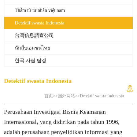
Thám tử tư nhân việt nam
Detektif swasta Indonesia
台灣信息調查公司
นักสืบเอกชนไทย
한국 사립 탐정
Detektif swasta Indonesia
首页
>>
国外网站
>>Detektif swasta Indonesia
Perusahaan Investigasi Bisnis Keamanan
Internasional, yang didirikan pada tahun 1996,
adalah perusahaan penyelidikan informasi yang