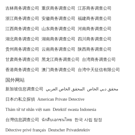
吉林商务调查公司
重庆商务调查公司
江苏商务调查公司
浙江商务调查公司
安徽商务调查公司
福建商务调查公司
江西商务调查公司
山东商务调查公司
河南商务调查公司
湖北商务调查公司
湖南商务调查公司
四川商务调查公司
贵州商务调查公司
云南商务调查公司
陕西商务调查公司
甘肃商务调查公司
黑龙江商务调查公司
台湾商务调查公司
香港商务调查公司
澳门商务调查公司
台湾中天征信有限公司
国外网站
新加坡信息调查公司
المحقق الخاص العربي
محقق دبي الخاص
日本の私立探偵
American Private Detective
Thám tử tư nhân việt nam
Detektif swasta Indonesia
台灣信息調查公司
นักสืบเอกชนไทย
한국 사립 탐정
Détective privé français
Deutscher Privatdetektiv