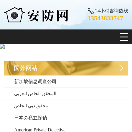
24小时咨询热线
13543833747
国外网站
新加坡信息调查公司
المحقق الخاص العربي
محقق دبي الخاص
日本の私立探偵
American Private Detective