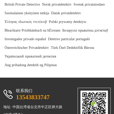
British Private Detective
Norsk privatdetektiv
Svensk privatutredare
Suomalainen yksityinen tutkija
Dansk privatdetektiv
Έλληνας ιδιωτικός ντετέκτιβ
Polski prywatny detektyw
Bleachtaire Príobháideach na hÉireann
Беларускі прыватны дэтэктыў
Investigador privado español
Detetive particular português
Österreichischer Privatdetektiv
Türk Özel Dedektiflik Bürosu
Український приватний детектив
Ang pribadong detektib ng Pilipinas
联系我们
13543833747
地址: 中国台湾省台北市中正区师大路