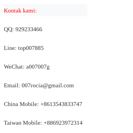
Kontak kami:
QQ: 929233466
Line: top007885
WeChat: a007007g
Email:
007rocia@gmail.com
China Mobile: +8613543833747
Taiwan Mobile: +886923972314