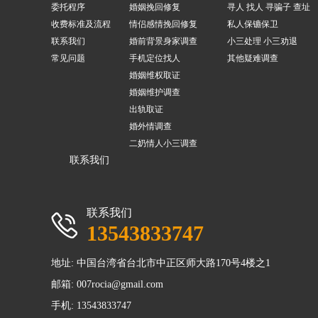
委托程序
婚姻挽回修复
寻人 找人 寻骗子 查址
收费标准及流程
情侣感情挽回修复
私人保镳保卫
联系我们
婚前背景身家调查
小三处理 小三劝退
常见问题
手机定位找人
其他疑难调查
婚姻维权取证
婚姻维护调查
出轨取证
婚外情调查
二奶情人小三调查
联系我们
联系我们
13543833747
地址: 中国台湾省台北市中正区师大路170号4楼之1
邮箱:
007rocia@gmail.com
手机: 13543833747