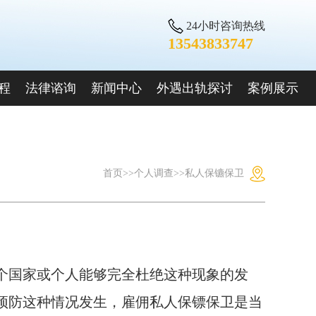
24小时咨询热线
13543833747
程
法律谘询
新闻中心
外遇出轨探讨
案例展示
首页
>>
个人调查
>>
私人保镳保卫
个国家或个人能够完全杜绝这种现象的发
预防这种情况发生，雇佣私人保镖保卫是当