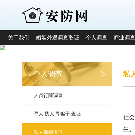
关于我们
婚姻外遇调查取证
个人调查
商业调
个人调查
私
人员行踪调查
寻人 找人 寻骗子 查址
社会
生。
私人保镳保卫