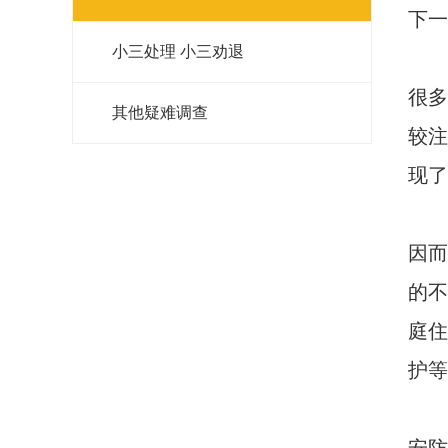
下一
小三处理 小三劝退
很多
其他疑难调查
较注
现了
因而
的不
庭住
护等