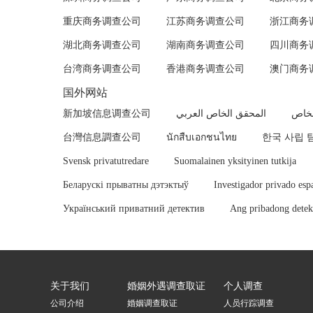
重庆商务调查公司
江苏商务调查公司
浙江商务
湖北商务调查公司
湖南商务调查公司
四川商务
台湾商务调查公司
香港商务调查公司
澳门商务
国外网站
新加坡信息调查公司
المحقق الخاص العربي
لخاص
台灣信息調查公司
นักสืบเอกชนไทย
한국 사립 
Svensk privatutredare
Suomalainen yksityinen tutkija
Беларускі прыватны дэтэктыў
Investigador privado esp
Український приватний детектив
Ang pribadong detekt
关于我们
婚姻外遇调查取证
个人调查
公司介绍
婚姻调查取证
人员行踪调查