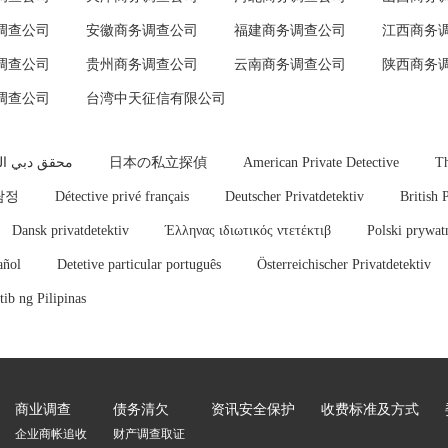
调查公司
安徽商务调查公司
福建商务调查公司
江西商务
调查公司
贵州商务调查公司
云南商务调查公司
陕西商务
调查公司
台湾中天征信有限公司
محقق دبي ا
日本の私立探偵
American Private Detective
Th
탐정
Détective privé français
Deutscher Privatdetektiv
British 
Dansk privatdetektiv
Έλληνας ιδιωτικός ντετέκτιβ
Polski prywat
añol
Detetive particular português
Österreichischer Privatdetektiv
ib ng Pilipinas
商业调查
债务清欠
资讯安全保护
收费标准及方式
企业商帐追收
财产调查取证