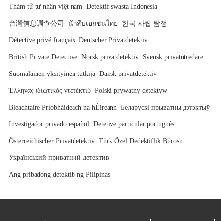
Thám tử tư nhân việt nam
Detektif swasta Indonesia
台灣信息調查公司
นักสืบเอกชนไทย
한국 사립 탐정
Détective privé français
Deutscher Privatdetektiv
British Private Detective
Norsk privatdetektiv
Svensk privatutredare
Suomalainen yksityinen tutkija
Dansk privatdetektiv
Έλληνας ιδιωτικός ντετέκτιβ
Polski prywatny detektyw
Bleachtaire Príobháideach na hÉireann
Беларускі прыватны дэтэктыў
Investigador privado español
Detetive particular português
Österreichischer Privatdetektiv
Türk Özel Dedektiflik Bürosu
Український приватний детектив
Ang pribadong detektib ng Pilipinas